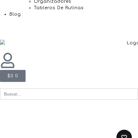
Organizadores
Tableros De Rutinas
Blog
$
0
0
Buscar
for: