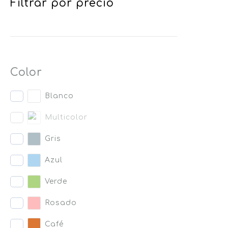
Filtrar por precio
Color
Blanco
Multicolor
Gris
Azul
Verde
Rosado
Café