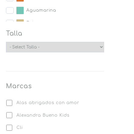
Aguamarina
Beige
Talla
Amarillo
Negro
Rojo
Morado
Marcas
Naranja
Alas abrigados con amor
Alexandra Bueno Kids
Cli