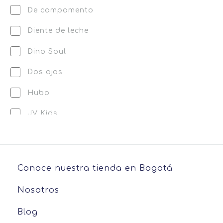
De campamento
Diente de leche
Dino Soul
Dos ojos
Hubo
JV Kids
Kidbuk
Kings & Rebels
Conoce nuestra tienda en Bogotá
Kupa
Nosotros
Little Panas
Blog
Lobster Mini