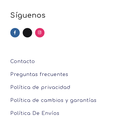
Marlu
Síguenos
Monu mini
Oqui
Palmaiola
Papapo Shoes
Contacto
QuaQuak
Preguntas frecuentes
Shuless
Política de privacidad
Sitra
Política de cambios y garantías
Zapaticos Migues
Política De Envíos