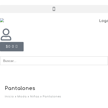
$
0
0
Buscar
for:
Pantalones
Inicio
»
Moda
»
Niñas
»
Pantalones