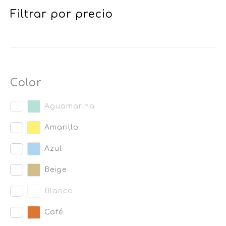
Filtrar por precio
Color
Aguamarina
Amarillo
Azul
Beige
Blanco
Café