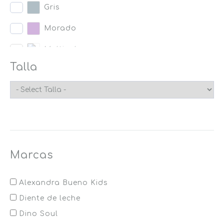
Gris
Morado
Multicolor
Talla
Naranja
Negro
Rojo
Rosado
Marcas
Verde
Alexandra Bueno Kids
Diente de leche
Dino Soul