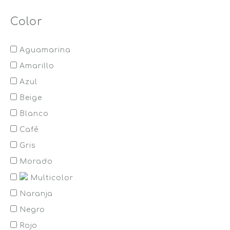
Color
Aguamarina
Amarillo
Azul
Beige
Blanco
Café
Gris
Morado
Multicolor
Naranja
Negro
Rojo