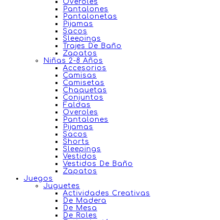
Overoles
Pantalones
Pantalonetas
Pijamas
Sacos
Sleepings
Trajes De Baño
Zapatos
Niñas 2-8 Años
Accesorios
Camisas
Camisetas
Chaquetas
Conjuntos
Faldas
Overoles
Pantalones
Pijamas
Sacos
Shorts
Sleepings
Vestidos
Vestidos De Baño
Zapatos
Juegos
Juguetes
Actividades Creativas
De Madera
De Mesa
De Roles