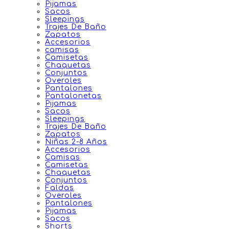
Pijamas
Sacos
Sleepings
Trajes De Baño
Zapatos
Accesorios
camisas
Camisetas
Chaquetas
Conjuntos
Overoles
Pantalones
Pantalonetas
Pijamas
Sacos
Sleepings
Trajes De Baño
Zapatos
Niñas 2-8 Años
Accesorios
Camisas
Camisetas
Chaquetas
Conjuntos
Faldas
Overoles
Pantalones
Pijamas
Sacos
Shorts