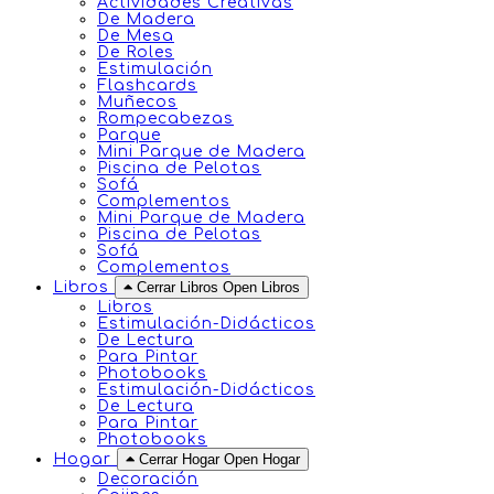
Actividades Creativas
De Madera
De Mesa
De Roles
Estimulación
Flashcards
Muñecos
Rompecabezas
Parque
Mini Parque de Madera
Piscina de Pelotas
Sofá
Complementos
Mini Parque de Madera
Piscina de Pelotas
Sofá
Complementos
Libros
Cerrar Libros
Open Libros
Libros
Estimulación-Didácticos
De Lectura
Para Pintar
Photobooks
Estimulación-Didácticos
De Lectura
Para Pintar
Photobooks
Hogar
Cerrar Hogar
Open Hogar
Decoración