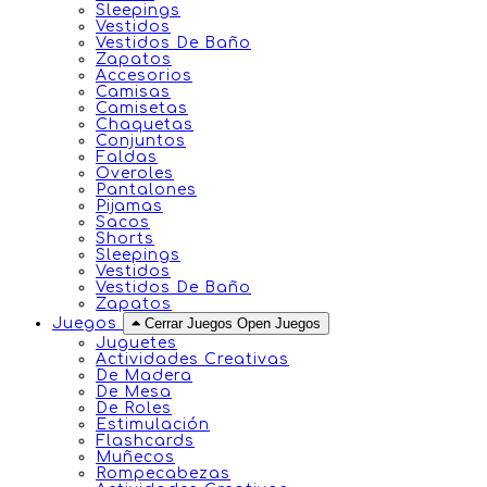
Sleepings
Vestidos
Vestidos De Baño
Zapatos
Accesorios
Camisas
Camisetas
Chaquetas
Conjuntos
Faldas
Overoles
Pantalones
Pijamas
Sacos
Shorts
Sleepings
Vestidos
Vestidos De Baño
Zapatos
Juegos
Cerrar Juegos
Open Juegos
Juguetes
Actividades Creativas
De Madera
De Mesa
De Roles
Estimulación
Flashcards
Muñecos
Rompecabezas