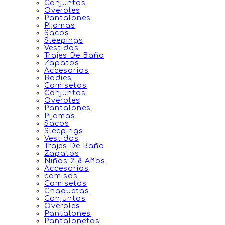
Conjuntos
Overoles
Pantalones
Pijamas
Sacos
Sleepings
Vestidos
Trajes De Baño
Zapatos
Accesorios
Bodies
Camisetas
Conjuntos
Overoles
Pantalones
Pijamas
Sacos
Sleepings
Vestidos
Trajes De Baño
Zapatos
Niños 2-8 Años
Accesorios
camisas
Camisetas
Chaquetas
Conjuntos
Overoles
Pantalones
Pantalonetas