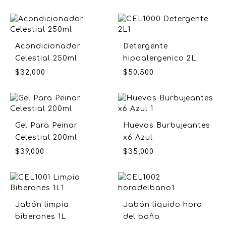
Acondicionador
Detergente
Celestial 250ml
hipoalergenico 2L
$
32,000
$
50,500
Gel Para Peinar
Huevos Burbujeantes
Celestial 200ml
x6 Azul
$
39,000
$
35,000
Jabón limpia
Jabón liquido hora
biberones 1L
del baño