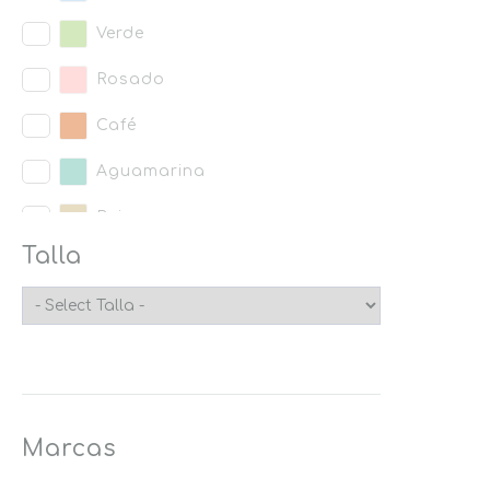
Verde
Rosado
Café
Aguamarina
Beige
Talla
Amarillo
Negro
Rojo
Morado
Marcas
Naranja