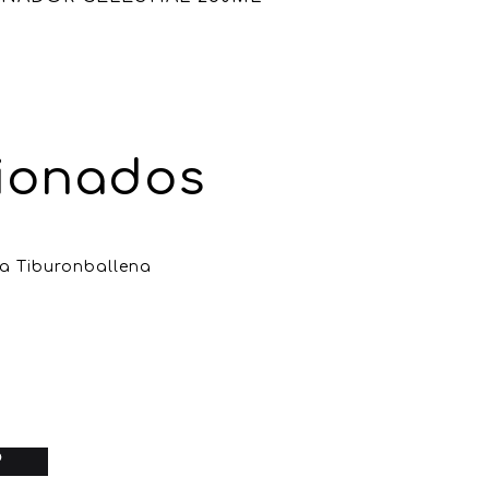
.
cionados