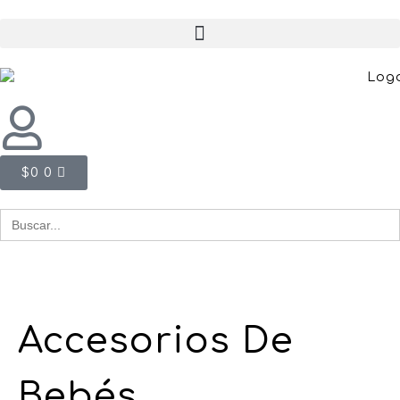
$
0
0
Buscar
for:
Accesorios De
Bebés