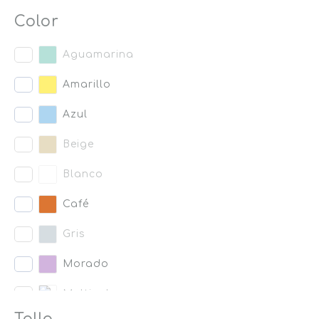
Color
Aguamarina
Amarillo
Azul
Beige
Blanco
Café
Gris
Morado
Multicolor
Talla