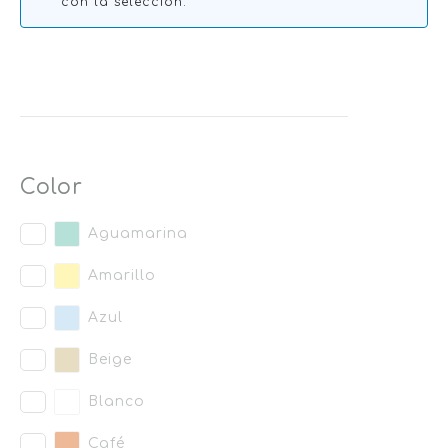
con la selección.
Color
Aguamarina
Amarillo
Azul
Beige
Blanco
Café