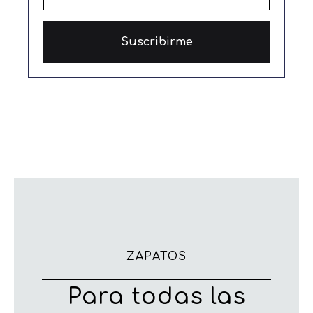
Lindas
pijamas
¡QUIERO VERLAS!
Moda
Titi & Val
DESCÚBRELA
ZAPATOS
Para todas las