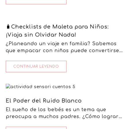
🧳Checklists de Maleta para Niños:
¡Viaja sin Olvidar Nada!
¿Planeando un viaje en familia? Sabemos
que empacar con niños puede convertirse
en un verdadero reto… entre pañales,
juguetes, snacks y ropa, ¡es muy fácil…
CONTINUAR LEYENDO
El Poder del Ruido Blanco
El sueño de los bebés es un tema que
preocupa a muchos padres. ¿Cómo lograr
que duerman de manera tranquila y