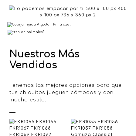
Moda
Bebés
Juguetes
Comprar Ahora
Nuestros Más
Quiero verlos
Ver más
Vendidos
Tenemos las mejores opciones para que
tus chiquitos jueguen cómodos y con
mucho estilo.