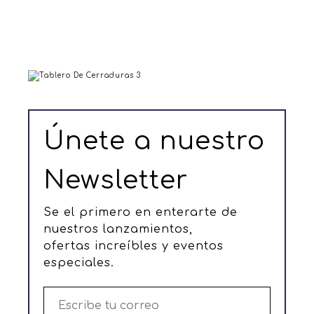
Infaltables
Juguetes
en madera
Únete a nuestro
VER MÁS
Newsletter
Se el primero en enterarte de
nuestros lanzamientos,
ofertas increíbles y eventos
especiales.