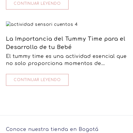
prolongada? Entre las diversas…
CONTINUAR LEYENDO
La Importancia del Tummy Time para el
Desarrollo de tu Bebé
El tummy time es una actividad esencial que
no solo proporciona momentos de
diversión, sino que también juega un papel
fundamental en el desarrollo físico…
CONTINUAR LEYENDO
Conoce nuestra tienda en Bogotá