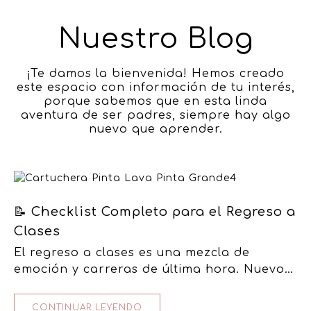
Nuestro Blog
¡Te damos la bienvenida! Hemos creado
este espacio con información de tu interés,
porque sabemos que en esta linda
aventura de ser padres, siempre hay algo
nuevo que aprender.
📝 Checklist Completo para el Regreso a
Clases
El regreso a clases es una mezcla de
emoción y carreras de última hora. Nuevos
cuadernos, uniformes impecables, mochilas
listas… y esa lista interminable de…
CONTINUAR LEYENDO