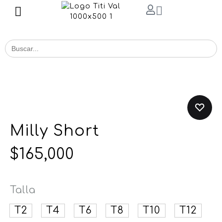
Buscar
for:
Milly Short
$
165,000
Talla
T2
T4
T6
T8
T10
T12