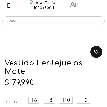
Buscar
for:
Vestido Lentejuelas
Mate
$
179,990
T6
T8
T10
T12
Talla