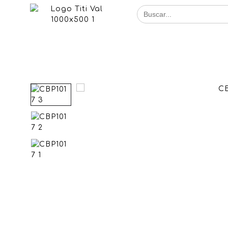
Buscar
for: