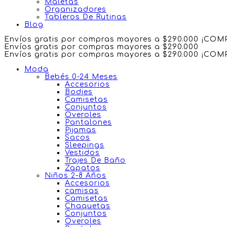
Maletas
Organizadores
Tableros De Rutinas
Blog
Envíos gratis por compras mayores a $290.000 ¡CO
Envíos gratis por compras mayores a $290.000
Envíos gratis por compras mayores a $290.000 ¡CO
Moda
Bebés 0-24 Meses
Accesorios
Bodies
Camisetas
Conjuntos
Overoles
Pantalones
Pijamas
Sacos
Sleepings
Vestidos
Trajes De Baño
Zapatos
Niños 2-8 Años
Accesorios
camisas
Camisetas
Chaquetas
Conjuntos
Overoles