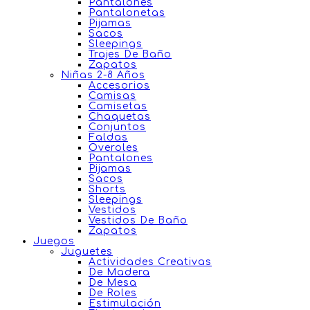
Pantalones
Pantalonetas
Pijamas
Sacos
Sleepings
Trajes De Baño
Zapatos
Niñas 2-8 Años
Accesorios
Camisas
Camisetas
Chaquetas
Conjuntos
Faldas
Overoles
Pantalones
Pijamas
Sacos
Shorts
Sleepings
Vestidos
Vestidos De Baño
Zapatos
Juegos
Juguetes
Actividades Creativas
De Madera
De Mesa
De Roles
Estimulación