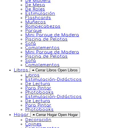
De Madera
De Mesa
De Roles
Estimulación
Flashcards
Muñecos
Rompecabezas
Parque
Mini Parque de Madera
Piscina de Pelotas
Sofá
Complementos
Mini Parque de Madera
Piscina de Pelotas
Sofá
Complementos
Libros
Cerrar Libros
Open Libros
Libros
Estimulación-Didácticos
De Lectura
Para Pintar
Photobooks
Estimulación-Didácticos
De Lectura
Para Pintar
Photobooks
Hogar
Cerrar Hogar
Open Hogar
Decoración
Cojines