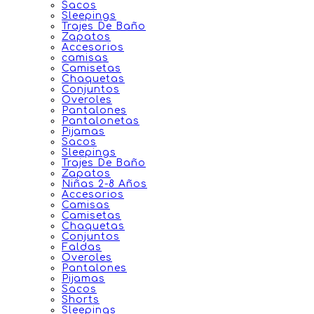
Sacos
Sleepings
Trajes De Baño
Zapatos
Accesorios
camisas
Camisetas
Chaquetas
Conjuntos
Overoles
Pantalones
Pantalonetas
Pijamas
Sacos
Sleepings
Trajes De Baño
Zapatos
Niñas 2-8 Años
Accesorios
Camisas
Camisetas
Chaquetas
Conjuntos
Faldas
Overoles
Pantalones
Pijamas
Sacos
Shorts
Sleepings