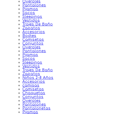
Overoles
Pantalones
Pijamas
Sacos
Sleepings
Vestidos
Trajes De Baño
Zapatos
Accesorios
Bodies
Camisetas
Conjuntos
Overoles
Pantalones
Pijamas
Sacos
Sleepings
Vestidos
Trajes De Baño
Zapatos
Niños 2-8 Años
Accesorios
camisas
Camisetas
Chaquetas
Conjuntos
Overoles
Pantalones
Pantalonetas
Pijamas