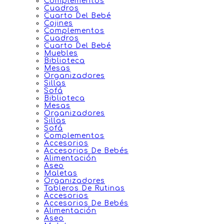
Complementos
Cuadros
Cuarto Del Bebé
Cojines
Complementos
Cuadros
Cuarto Del Bebé
Muebles
Biblioteca
Mesas
Organizadores
Sillas
Sofá
Biblioteca
Mesas
Organizadores
Sillas
Sofá
Complementos
Accesorios
Accesorios De Bebés
Alimentación
Aseo
Maletas
Organizadores
Tableros De Rutinas
Accesorios
Accesorios De Bebés
Alimentación
Aseo