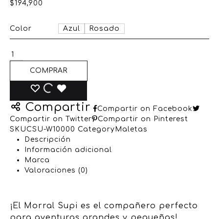
$
194,900
Color
Azul
Rosado
COMPRAR
Compartir
Compartir on Facebook
Compartir on Twitter
Compartir on Pinterest
SKU
CSU-W10000
Category
Maletas
Descripción
Información adicional
Marca
Valoraciones (0)
¡El Morral Supi es el compañero perfecto
para aventuras grandes y pequeñas!