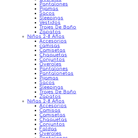
Pantalones
Pijamas
Sacos
Sleepings
Vestidos
Trajes De Baño
Zapatos
Niños 2-8 Años
Accesorios
camisas
Camisetas
Chaquetas
Conjuntos
Overoles
Pantalones
Pantalonetas
Pijamas
Sacos
Sleepings
Trajes De Baño
Zapatos
Niñas 2-8 Años
Accesorios
Camisas
Camisetas
Chaquetas
Conjuntos
Faldas
Overoles