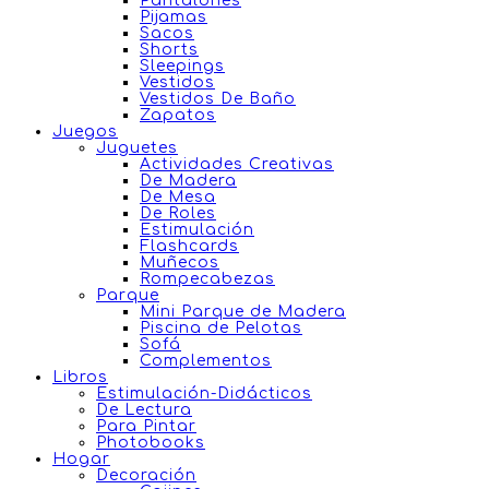
Pantalones
Pijamas
Sacos
Shorts
Sleepings
Vestidos
Vestidos De Baño
Zapatos
Juegos
Juguetes
Actividades Creativas
De Madera
De Mesa
De Roles
Estimulación
Flashcards
Muñecos
Rompecabezas
Parque
Mini Parque de Madera
Piscina de Pelotas
Sofá
Complementos
Libros
Estimulación-Didácticos
De Lectura
Para Pintar
Photobooks
Hogar
Decoración