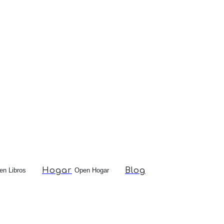
compras mayores a $290
Hogar
Blog
en Libros
Open Hogar