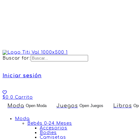
Buscar for:
Iniciar sesión
$
0
0
Carrito
Envíos gratis por 
Moda
Juegos
Libros
Open Moda
Open Juegos
Op
AHORA!
Moda
Bebés 0-24 Meses
Accesorios
Bodies
Camisetas