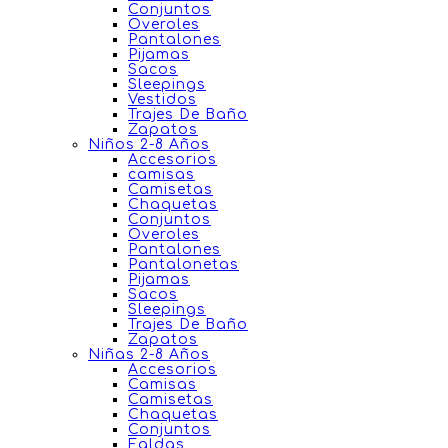
Conjuntos
Overoles
Pantalones
Pijamas
Sacos
Sleepings
Vestidos
Trajes De Baño
Zapatos
Niños 2-8 Años
Accesorios
camisas
Camisetas
Chaquetas
Conjuntos
Overoles
Pantalones
Pantalonetas
Pijamas
Sacos
Sleepings
Trajes De Baño
Zapatos
Niñas 2-8 Años
Accesorios
Camisas
Camisetas
Chaquetas
Conjuntos
Faldas