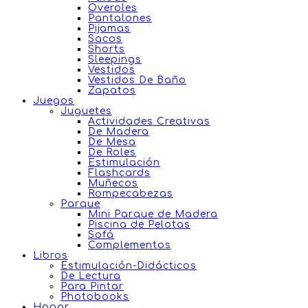
Overoles
Pantalones
Pijamas
Sacos
Shorts
Sleepings
Vestidos
Vestidos De Baño
Zapatos
Juegos
Juguetes
Actividades Creativas
De Madera
De Mesa
De Roles
Estimulación
Flashcards
Muñecos
Rompecabezas
Parque
Mini Parque de Madera
Piscina de Pelotas
Sofá
Complementos
Libros
Estimulación-Didácticos
De Lectura
Para Pintar
Photobooks
Hogar