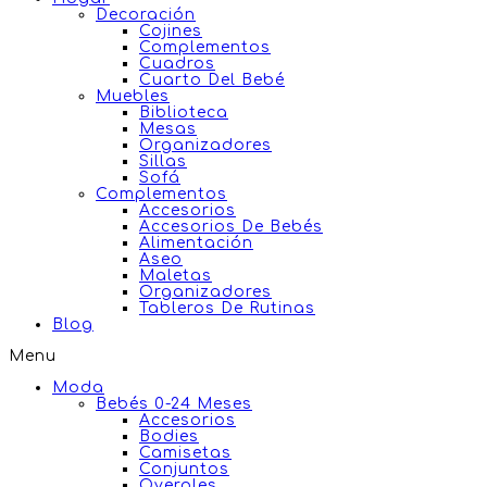
Decoración
Cojines
Complementos
Cuadros
Cuarto Del Bebé
Muebles
Biblioteca
Mesas
Organizadores
Sillas
Sofá
Complementos
Accesorios
Accesorios De Bebés
Alimentación
Aseo
Maletas
Organizadores
Tableros De Rutinas
Blog
Menu
Moda
Bebés 0-24 Meses
Accesorios
Bodies
Camisetas
Conjuntos
Overoles