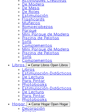
Actividades Creativas
De Madera
De Mesa
De Roles
Estimulación
Flashcards
Muñecos
Rompecabezas
Parque
Mini Parque de Madera
Piscina de Pelotas
Sofá
Complementos
Mini Parque de Madera
Piscina de Pelotas
Sofá
Complementos
Libros
Cerrar Libros
Open Libros
Libros
Estimulación-Didácticos
De Lectura
Para Pintar
Photobooks
Estimulación-Didácticos
De Lectura
Para Pintar
Photobooks
Hogar
Cerrar Hogar
Open Hogar
Decoración