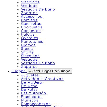
Sleepings
Vestidos
Vestidos De Baño
Zapatos
Accesorios
Camisas
Camisetas
Chaquetas
Conjuntos
Faldas
Overoles
Pantalones
Pijamas
Sacos
Shorts
Sleepings
Vestidos
Vestidos De Baño
Zapatos
Juegos
Cerrar Juegos
Open Juegos
Juguetes
Actividades Creativas
De Madera
De Mesa
De Roles
Estimulación
Flashcards
Muñecos
Rompecabezas