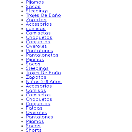
Pijamas
Sacos
Sleepings
Trajes De Baño
Zapatos
Accesorios
camisas
Camisetas
Chaquetas
Conjuntos
Overoles
Pantalones
Pantalonetas
Pijamas
Sacos
Sleepings
Trajes De Baño
Zapatos
Niñas 2-8 Años
Accesorios
Camisas
Camisetas
Chaquetas
Conjuntos
Faldas
Overoles
Pantalones
Pijamas
Sacos
Shorts