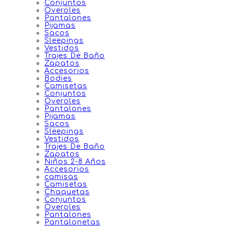
Conjuntos
Overoles
Pantalones
Pijamas
Sacos
Sleepings
Vestidos
Trajes De Baño
Zapatos
Accesorios
Bodies
Camisetas
Conjuntos
Overoles
Pantalones
Pijamas
Sacos
Sleepings
Vestidos
Trajes De Baño
Zapatos
Niños 2-8 Años
Accesorios
camisas
Camisetas
Chaquetas
Conjuntos
Overoles
Pantalones
Pantalonetas