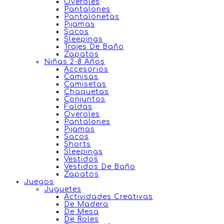
Overoles
Pantalones
Pantalonetas
Pijamas
Sacos
Sleepings
Trajes De Baño
Zapatos
Niñas 2-8 Años
Accesorios
Camisas
Camisetas
Chaquetas
Conjuntos
Faldas
Overoles
Pantalones
Pijamas
Sacos
Shorts
Sleepings
Vestidos
Vestidos De Baño
Zapatos
Juegos
Juguetes
Actividades Creativas
De Madera
De Mesa
De Roles