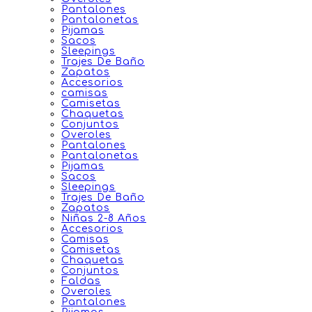
Pantalones
Pantalonetas
Pijamas
Sacos
Sleepings
Trajes De Baño
Zapatos
Accesorios
camisas
Camisetas
Chaquetas
Conjuntos
Overoles
Pantalones
Pantalonetas
Pijamas
Sacos
Sleepings
Trajes De Baño
Zapatos
Niñas 2-8 Años
Accesorios
Camisas
Camisetas
Chaquetas
Conjuntos
Faldas
Overoles
Pantalones