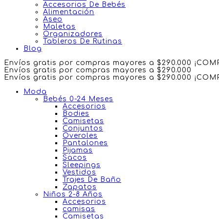
Accesorios De Bebés
Alimentación
Aseo
Maletas
Organizadores
Tableros De Rutinas
Blog
Envíos gratis por compras mayores a $290.000 ¡CO
Envíos gratis por compras mayores a $290.000
Envíos gratis por compras mayores a $290.000 ¡CO
Moda
Bebés 0-24 Meses
Accesorios
Bodies
Camisetas
Conjuntos
Overoles
Pantalones
Pijamas
Sacos
Sleepings
Vestidos
Trajes De Baño
Zapatos
Niños 2-8 Años
Accesorios
camisas
Camisetas