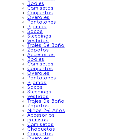
Bodies
Camisetas
Conjuntos
Overoles
Pantalones
Pijamas
Sacos
Sleepings
Vestidos
Trajes De Baño
Zapatos
Accesorios
Bodies
Camisetas
Conjuntos
Overoles
Pantalones
Pijamas
Sacos
Sleepings
Vestidos
Trajes De Baño
Zapatos
Niños 2-8 Años
Accesorios
camisas
Camisetas
Chaquetas
Conjuntos
Overoles