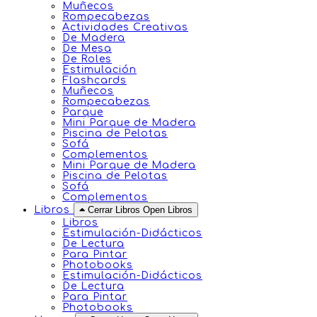
Muñecos
Rompecabezas
Actividades Creativas
De Madera
De Mesa
De Roles
Estimulación
Flashcards
Muñecos
Rompecabezas
Parque
Mini Parque de Madera
Piscina de Pelotas
Sofá
Complementos
Mini Parque de Madera
Piscina de Pelotas
Sofá
Complementos
Libros
Cerrar Libros
Open Libros
Libros
Estimulación-Didácticos
De Lectura
Para Pintar
Photobooks
Estimulación-Didácticos
De Lectura
Para Pintar
Photobooks