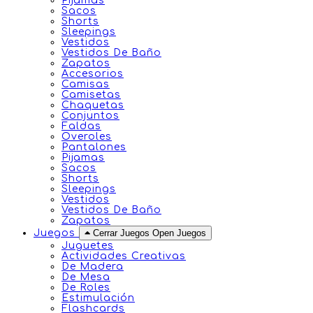
Pijamas
Sacos
Shorts
Sleepings
Vestidos
Vestidos De Baño
Zapatos
Accesorios
Camisas
Camisetas
Chaquetas
Conjuntos
Faldas
Overoles
Pantalones
Pijamas
Sacos
Shorts
Sleepings
Vestidos
Vestidos De Baño
Zapatos
Juegos
Cerrar Juegos
Open Juegos
Juguetes
Actividades Creativas
De Madera
De Mesa
De Roles
Estimulación
Flashcards