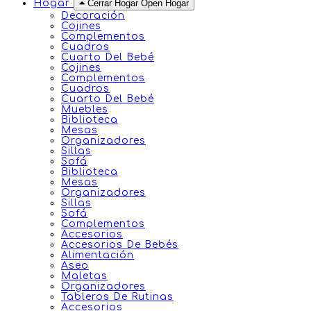
Hogar
Cerrar Hogar
Open Hogar
Decoración
Cojines
Complementos
Cuadros
Cuarto Del Bebé
Cojines
Complementos
Cuadros
Cuarto Del Bebé
Muebles
Biblioteca
Mesas
Organizadores
Sillas
Sofá
Biblioteca
Mesas
Organizadores
Sillas
Sofá
Complementos
Accesorios
Accesorios De Bebés
Alimentación
Aseo
Maletas
Organizadores
Tableros De Rutinas
Accesorios