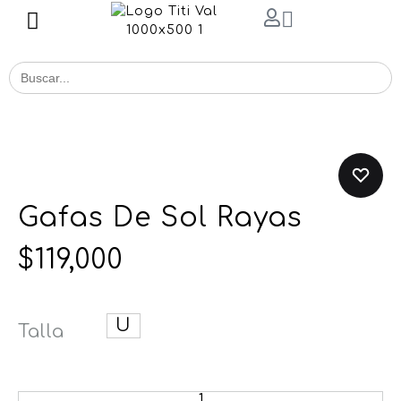
Buscar
for:
Gafas De Sol Rayas
$
119,000
U
Talla