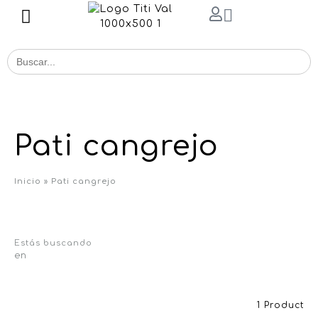
Buscar
for:
Pati cangrejo
Inicio
»
Pati cangrejo
Estás buscando
en
1 Product