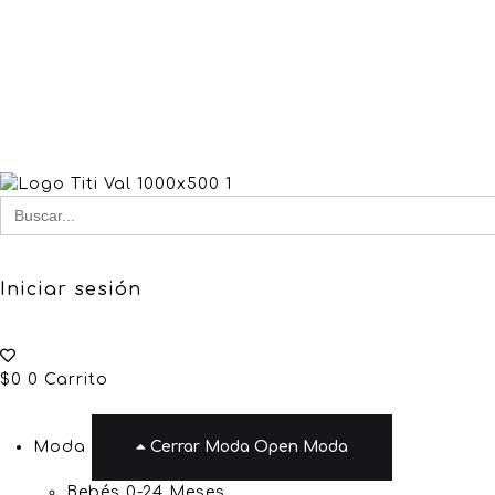
Buscar
for:
Iniciar sesión
$
0
0
Carrito
Moda
Cerrar Moda
Open Moda
Bebés 0-24 Meses