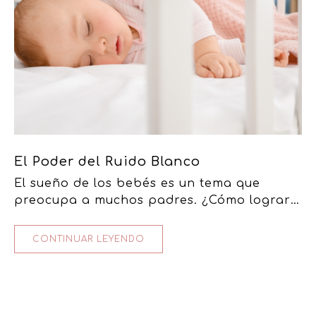
El Poder del Ruido Blanco
El sueño de los bebés es un tema que
preocupa a muchos padres. ¿Cómo lograr
que duerman de manera tranquila y
prolongada? Entre las diversas…
CONTINUAR LEYENDO