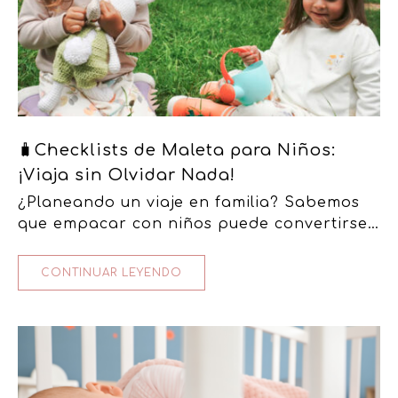
🧳Checklists de Maleta para Niños:
¡Viaja sin Olvidar Nada!
¿Planeando un viaje en familia? Sabemos
que empacar con niños puede convertirse
en un verdadero reto… entre pañales,
juguetes, snacks y ropa, ¡es muy fácil…
CONTINUAR LEYENDO