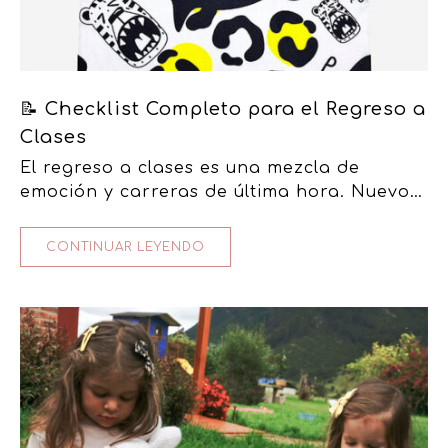
📝 Checklist Completo para el Regreso a
Clases
El regreso a clases es una mezcla de
emoción y carreras de última hora. Nuevos
cuadernos, uniformes impecables, mochilas
listas… y esa lista interminable de…
CONTINUAR LEYENDO