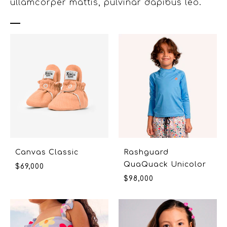
ullamcorper mattis, pulvinar dapibus leo.
Canvas Classic
Rashguard
QuaQuack Unicolor
$
69,000
$
98,000